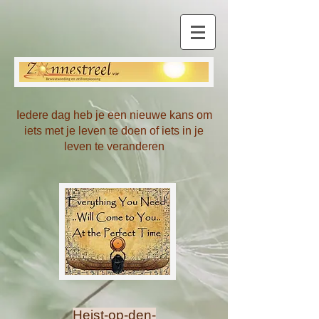
Iedere dag heb je een nieuwe kans om
iets met je leven te doen of iets in je
leven te veranderen
Heist-op-den-