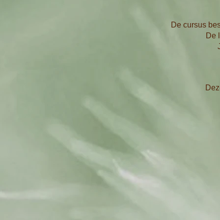
De cursus best
De 
Deze