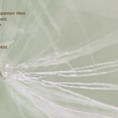
spannen sfeer.
ent.
r
eist.