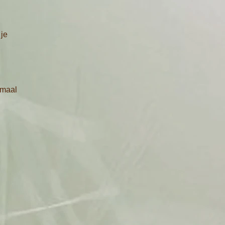
 je
emaal